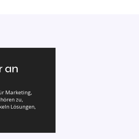
r an
ür Marketing,
 hören zu,
ckeln Lösungen,